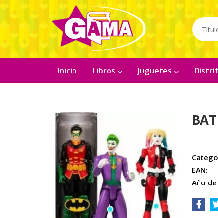
Inicio
Libros
Juguetes
Distr
BAT
Catego
EAN:
Año de 