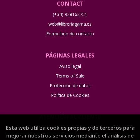
CONTACT
(+34) 928162751
web@libreriagama.es
Formulario de contacto
PÁGINAS LEGALES
Aviso legal
Terms of Sale
Protección de datos
Política de Cookies
ATENCIÓN AL CLIENTE
Esta web utiliza cookies propias y de terceros para
Quiénes somos
mejorar nuestros servicios mediante el análisis de
Pedidos especiales