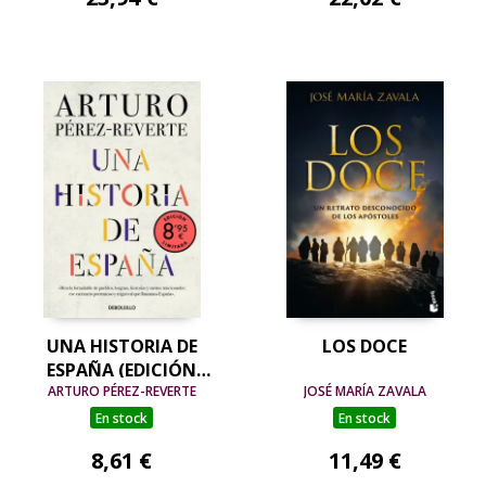
UNA HISTORIA DE
LOS DOCE
ESPAÑA (EDICIÓN
LIMITADA · VERANO)
ARTURO PÉREZ-REVERTE
JOSÉ MARÍA ZAVALA
En stock
En stock
8,61 €
11,49 €