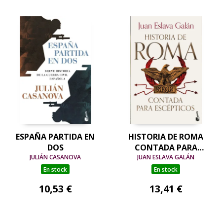
ESPAÑA PARTIDA EN
HISTORIA DE ROMA
DOS
CONTADA PARA
JULIÁN CASANOVA
JUAN ESLAVA GALÁN
ESCÉPTICOS
En stock
En stock
10,53 €
13,41 €