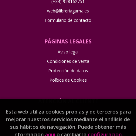
(+34) 928162751
web@libreriagama.es
Formulario de contacto
PÁGINAS LEGALES
Aviso legal
Condiciones de venta
Protección de datos
Política de Cookies
ATENCIÓN AL CLIENTE
Esta web utiliza cookies propias y de terceros para
Quiénes somos
mejorar nuestros servicios mediante el análisis de
Pedidos especiales
sus hábitos de navegación. Puede obtener más
información
aquí
o cambiar la
configuración
.