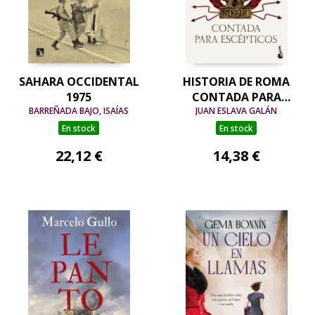
SAHARA OCCIDENTAL
HISTORIA DE ROMA
1975
CONTADA PARA
BARREÑADA BAJO, ISAÍAS
JUAN ESLAVA GALÁN
ESCÉPTICOS
En stock
En stock
22,12 €
14,38 €