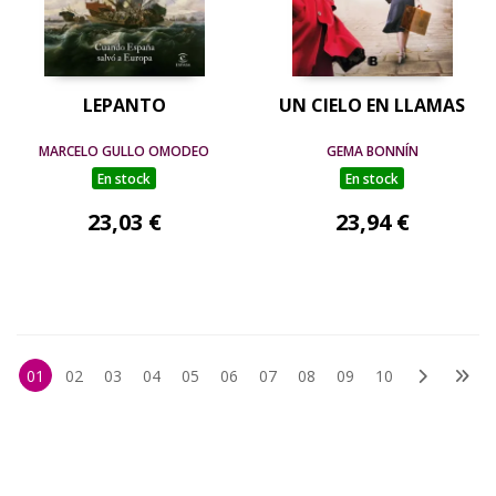
LEPANTO
UN CIELO EN LLAMAS
MARCELO GULLO OMODEO
GEMA BONNÍN
En stock
En stock
23,03 €
23,94 €
01
02
03
04
05
06
07
08
09
10