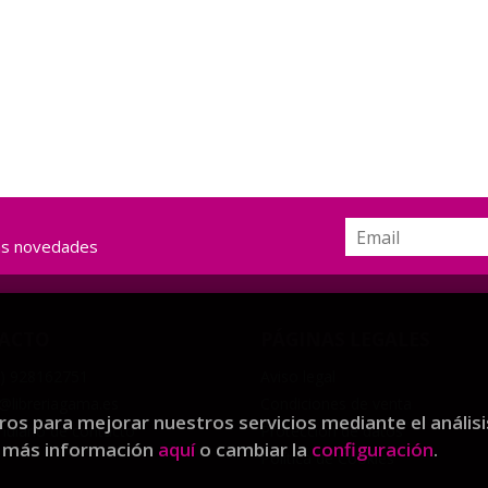
ras novedades
ACTO
PÁGINAS LEGALES
) 928162751
Aviso legal
libreriagama.es
Condiciones de venta
eros para mejorar nuestros servicios mediante el análisi
ulario de contacto
Protección de datos
r más información
aquí
o cambiar la
configuración
.
Política de Cookies