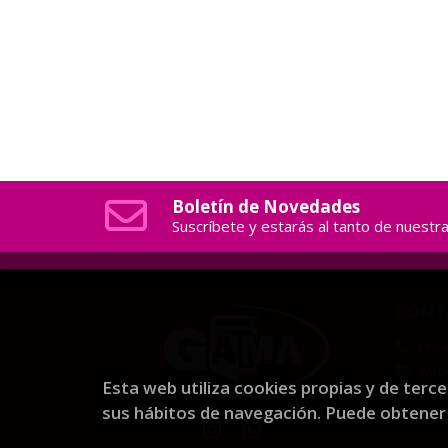
Boletín de Novedades
Suscríbete y estarás al tanto de nuest
CONT
(+34
web@
Esta web utiliza cookies propias y de terc
Form
sus hábitos de navegación. Puede obtene