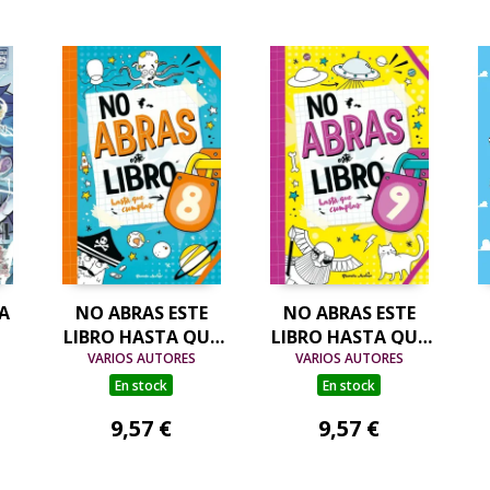
A
NO ABRAS ESTE
NO ABRAS ESTE
LIBRO HASTA QUE
LIBRO HASTA QUE
VARIOS AUTORES
CUMPLAS 8
VARIOS AUTORES
CUMPLAS 9
En stock
En stock
9,57 €
9,57 €