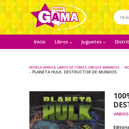
Inicio
Libros
Juguetes
Distr
Novela gráfica, libros de cómics, dibujos animados
No
- PLANETA HULK. DESTRUCTOR DE MUNDOS
100
DES
VARIOS
Editoria