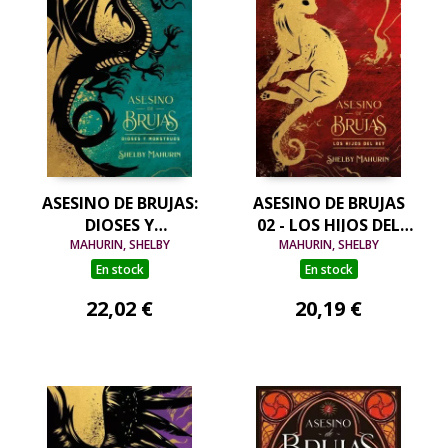
ASESINO DE BRUJAS:
ASESINO DE BRUJAS
DIOSES Y
02 - LOS HIJOS DEL
MONSTRUOS -
MAHURIN, SHELBY
REY (EDICIÓN
MAHURIN, SHELBY
EDICIÓN LIMITADA
LIMITADA)
En stock
En stock
22,02 €
20,19 €