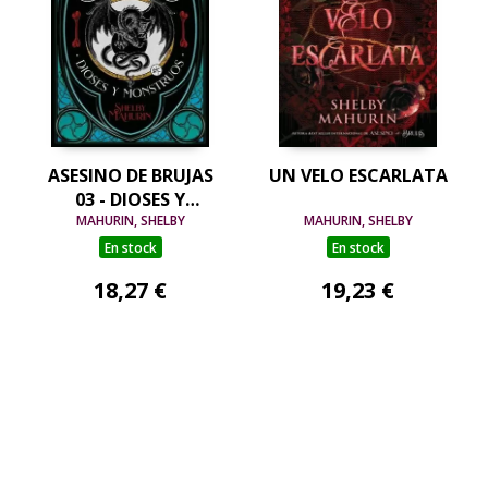
ASESINO DE BRUJAS
UN VELO ESCARLATA
03 - DIOSES Y
MONSTRUOS
MAHURIN, SHELBY
MAHURIN, SHELBY
En stock
En stock
18,27 €
19,23 €