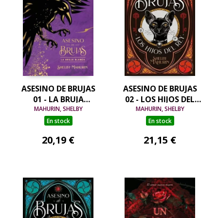
ASESINO DE BRUJAS
ASESINO DE BRUJAS
01 - LA BRUJA
02 - LOS HIJOS DEL
BLANCA. EDICIÓN
MAHURIN, SHELBY
MAHURIN, SHELBY
REY
LIMITADA
En stock
En stock
20,19 €
21,15 €