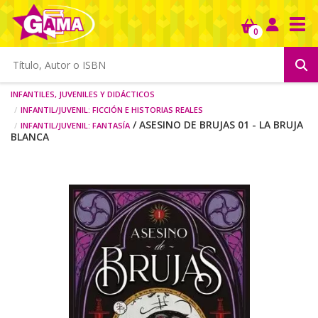
Tog
0
Infantiles, juveniles y didácticos
Infantil/juvenil: ficción e historias reales
Infantil/juvenil: fantasía
/ ASESINO DE BRUJAS 01 - LA BRUJA
BLANCA