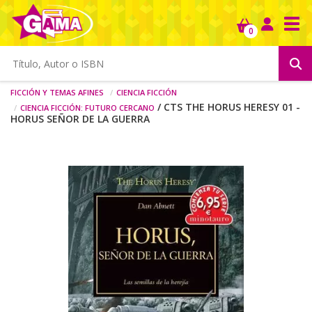
Tog
0
Ficción y temas afines
Ciencia ficción
Ciencia ficción: futuro cercano
/ CTS THE HORUS HERESY 01 -
HORUS SEÑOR DE LA GUERRA