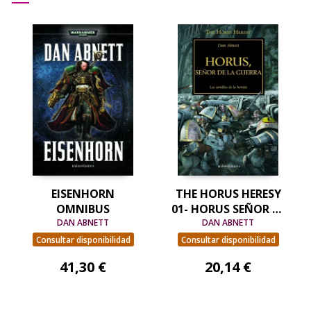
EISENHORN
THE HORUS HERESY
OMNIBUS
01- HORUS SEÑOR DE
DAN ABNETT
LA GUERRA
DAN ABNETT
Consultar disponibilidad
Consultar disponibilidad
41,30 €
20,14 €