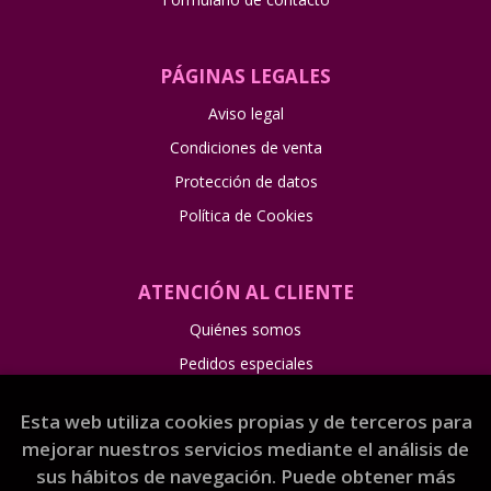
PÁGINAS LEGALES
Aviso legal
Condiciones de venta
Protección de datos
Política de Cookies
ATENCIÓN AL CLIENTE
Quiénes somos
Pedidos especiales
Esta web utiliza cookies propias y de terceros para
mejorar nuestros servicios mediante el análisis de
sus hábitos de navegación. Puede obtener más
2026 ©
Librería Gama
. Todos los Derechos Reservados