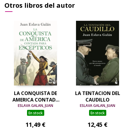
Otros libros del autor
LA CONQUISTA DE
LA TENTACION DEL
AMERICA CONTADA
CAUDILLO
PARA ESCEPTICOS
ESLAVA GALAN, JUAN
ESLAVA GALAN, JUAN
En stock
En stock
11,49 €
12,45 €