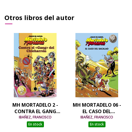
Otros libros del autor
MH MORTADELO 2 -
MH MORTADELO 06 -
CONTRA EL GANG
EL CASO DEL
DEL CHICHARRON
IBAÑEZ, FRANCISCO
IBAÑEZ, FRANCISCO
BACALAO
En stock
En stock