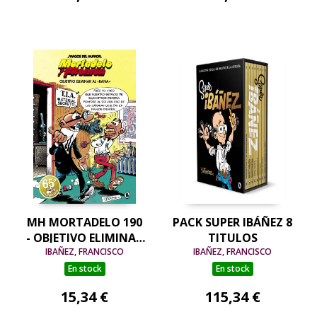
MH MORTADELO 190
PACK SUPER IBÁÑEZ 8
- OBJETIVO ELIMINAR
TITULOS
IBAÑEZ, FRANCISCO
AL "RANA"
IBAÑEZ, FRANCISCO
En stock
En stock
15,34 €
115,34 €