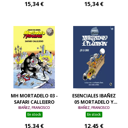
15,34 €
15,34 €
MH MORTADELO 03 -
ESENCIALES IBAÑEZ
SAFARI CALLEJERO
05 MORTADELO Y
IBAÑEZ, FRANCISCO
FILEMON - ¡EN LA
IBAÑEZ, FRANCISCO
LUNA!
En stock
En stock
15,34 €
12,45 €