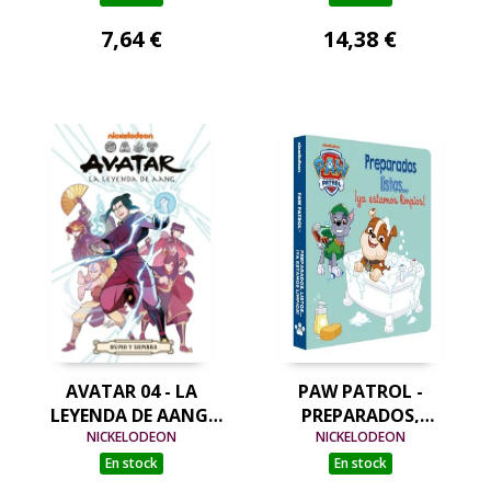
ACTIVIDADES. LA
DINOSAURIO
7,64 €
14,38 €
DINO PELÍCULA
AVATAR 04 - LA
PAW PATROL -
LEYENDA DE AANG.
PREPARADOS,
HUMO Y SOMBRA -
NICKELODEON
LISTOS... ¡YA
NICKELODEON
EDICIÓN EN ESPAÑOL
ESTAMOS LIMPIOS!
En stock
En stock