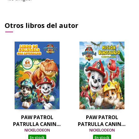
Otros libros del autor
PAW PATROL
PAW PATROL
PATRULLA CANINA.
PATRULLA CANINA.
ACTIVIDADES - LIBRO
NICKELODEON
EL LIBRO DE LA
NICKELODEON
DE COLOREAR CON
PELÍCULA - MISIÓN
En stock
En stock