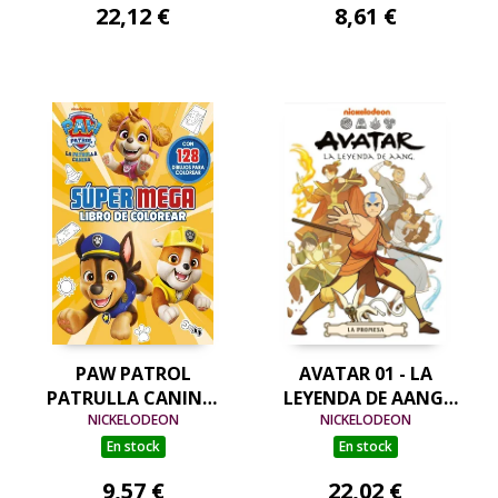
22,12 €
8,61 €
PAW PATROL
AVATAR 01 - LA
PATRULLA CANINA.
LEYENDA DE AANG.
ACTIVIDADES - SÚPER
NICKELODEON
LA PROMESA
NICKELODEON
MEGA LIBRO DE
En stock
En stock
COLOREAR
9,57 €
22,02 €