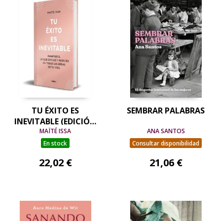
TU ÉXITO ES
SEMBRAR PALABRAS
INEVITABLE (EDICIÓN
LIMITADA)
MAÏTÉ ISSA
ANA SANTOS
En stock
Consultar disponibilidad
22,02 €
21,06 €