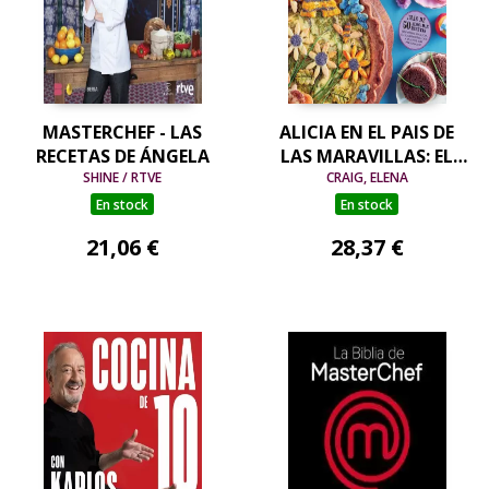
MASTERCHEF - LAS
ALICIA EN EL PAIS DE
RECETAS DE ÁNGELA
LAS MARAVILLAS: EL
SHINE / RTVE
LIBRO DE COCINA
CRAIG, ELENA
OFICIAL
En stock
En stock
21,06 €
28,37 €