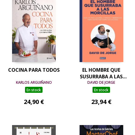
COCINA PARA TODOS
EL HOMBRE QUE
SUSURRABA A LAS
KARLOS ARGUIÑANO
MORCILLAS
DAVID DE JORGE
En stock
En stock
24,90 €
23,94 €