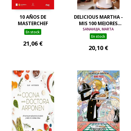
10 AÑOS DE
DELICIOUS MARTHA -
MASTERCHEF
MIS 100 MEJORES
RECETAS DULCES Y
SANAHUJA, MARTA
En stock
SALADAS
En stock
21,06 €
20,10 €