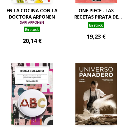
EN LA COCINA CON LA
ONE PIECE - LAS
DOCTORA ARPONEN
RECETAS PIRATA DE
SARI ARPONEN
SANJI
En stock
En stock
19,23 €
20,14 €