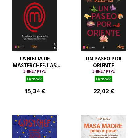
LA BIBLIA DE
UN PASEO POR
MASTERCHEF. LAS
ORIENTE
SHINE / RTVE
RECETAS
SHINE / RTVE
En stock
En stock
15,34 €
22,02 €