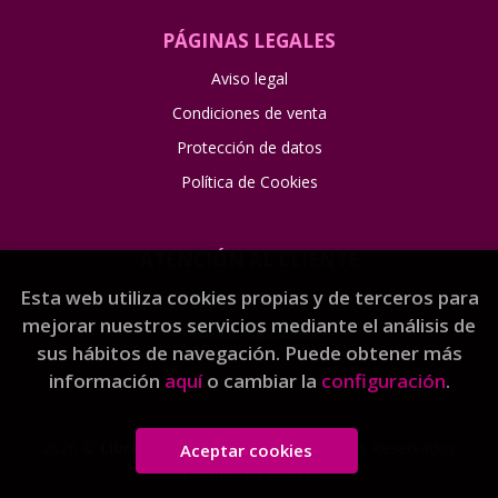
PÁGINAS LEGALES
Aviso legal
Condiciones de venta
Protección de datos
Política de Cookies
ATENCIÓN AL CLIENTE
Esta web utiliza cookies propias y de terceros para
Quiénes somos
mejorar nuestros servicios mediante el análisis de
Pedidos especiales
sus hábitos de navegación. Puede obtener más
información
aquí
o cambiar la
configuración
.
2026 ©
Librería Gama
. Todos los Derechos Reservados
Aceptar cookies
|
Grupo Trevenque